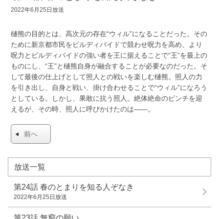
2022年6月25日放送
樋熊の目的とは、高次元の存在“ウィル”になることだった。その
ために新京都市民をビルディバイドで競わせ呪力を高め、より
呪力とビルディバイドの強い者を王に据えることで“王”を最上の
ものにし、“王”と樋熊自身が融合することが必要なのだった。そ
して最後の仕上げとして照人との戦いを楽しむ樋熊。照人の力
を引き出し、自身と戦い、掛け合わせることで“ウィル”になろう
としている。しかし、果敢に抗う照人。絶体絶命のピンチを迎
えるが、その時、照人に呼びかけたのは――。
前へ
放送一覧
第24話
春のとまりを知る人ぞなき
2022年6月25日放送
第23話
無窮の願い