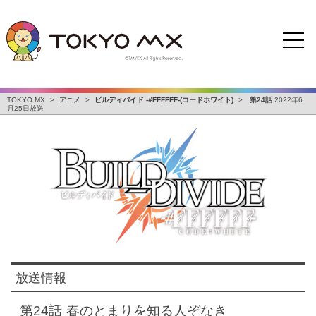
TOKYO MX
>
アニメ
>
ビルディバイド -#FFFFFF-(コードホワイト)
>
第24話
2022年6
月25日放送
放送情報
第24話
春のとまりを知る人ぞなき