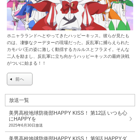
ホニャラランドへとやってきたハッピーキッス。彼らが見たも
のは、凄惨なクーデターの現場だった。反乱軍に捕らえられた
カモパパ王の姿に激しく動揺するカルルスとフラヌイ。そんな
二人を励まし、反乱軍に立ち向かうハッピーキッスの最終決戦
がついに始まる！！
前へ
放送一覧
美男高校地球防衛部HAPPY KISS！ 第12話
いつも心
にHAPPYを
2025年6月30日放送
美男高校地球防衛部HAPPY KISS！ 第9話
HAPPYダ