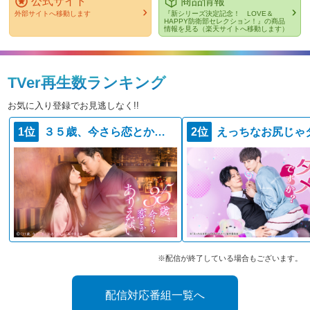
公式サイト
商品情報
外部サイトへ移動します
『新シリーズ決定記念！ LOVE＆
HAPPY防衛部セレクション！』の商品
情報を見る（楽天サイトへ移動します）
TVer再生数ランキング
お気に入り登録でお見逃しなく!!
1位
３５歳、今さら恋とかありえない
2位
※配信が終了している場合もございます。
配信対応番組一覧へ