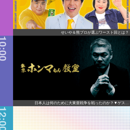
せいや＆熊プロが選ぶワースト回とは？
0:00
日本人は何のために大東亜戦争を戦ったのか？▼ゲス…
2:00