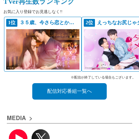
TVer再生数ランキング
お気に入り登録でお見逃しなく!!
1位
３５歳、今さら恋とかありえない
2位
※配信が終了している場合もございます。
配信対応番組一覧へ
MEDIA