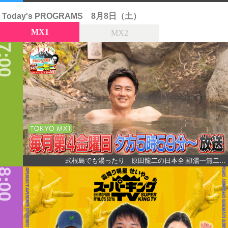
Today's PROGRAMS
8月8日（土）
MX1
MX2
:00
式根島でも湯ったり 原田龍二の日本全国!湯一無二…
:00