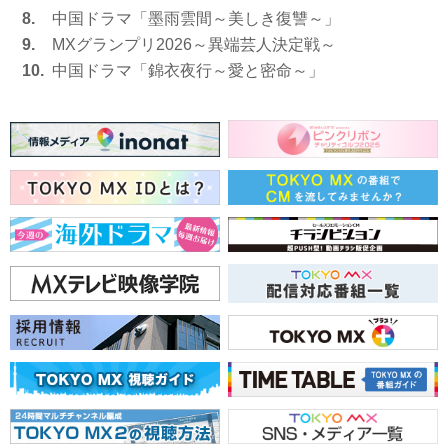
8.
中国ドラマ「墨雨雲間～美しき復讐～」
9.
MXグランプリ2026～異端芸人決定戦～
10.
中国ドラマ「錦衣夜行～愛と密命～」